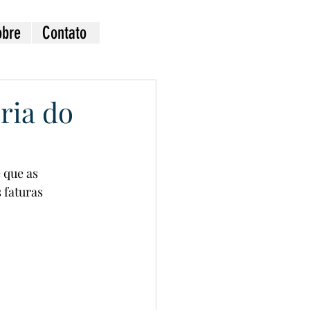
obre
Contato
ria do
 que as 
faturas 