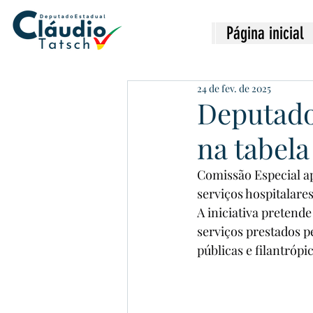
Página inicial
24 de fev. de 2025
Deputado
na tabel
Comissão Especial ap
serviços hospitalare
A iniciativa pretende
serviços prestados p
públicas e filantróp