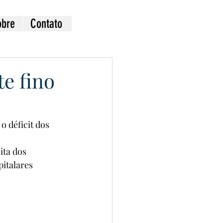
obre
Contato
e fino
 déficit dos 
ita dos 
italares 