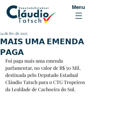
Menu
24 de fev. de 2025
𝗠𝗔𝗜𝗦 𝗨𝗠𝗔 𝗘𝗠𝗘𝗡𝗗𝗔
𝗣𝗔𝗚𝗔
Foi paga mais uma emenda 
parlamentar, no valor de R$ 50 Mil, 
destinada pelo Deputado Estadual 
Cláudio Tatsch para o CTG Tropeiros 
da Lealdade de Cachoeira do Sul.