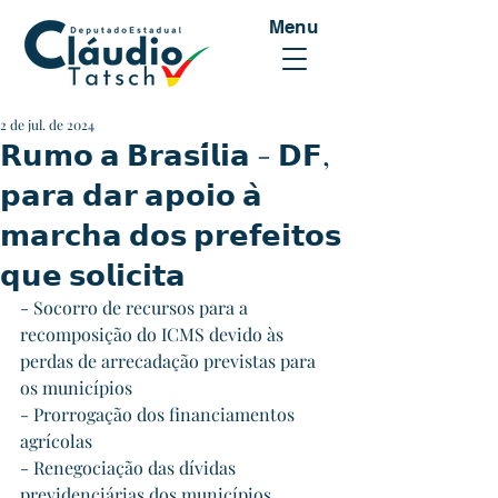
Menu
2 de jul. de 2024
𝗥𝘂𝗺𝗼 𝗮 𝗕𝗿𝗮𝘀𝗶́𝗹𝗶𝗮 - 𝗗𝗙,
𝗽𝗮𝗿𝗮 𝗱𝗮𝗿 𝗮𝗽𝗼𝗶𝗼 𝗮̀
𝗺𝗮𝗿𝗰𝗵𝗮 𝗱𝗼𝘀 𝗽𝗿𝗲𝗳𝗲𝗶𝘁𝗼𝘀
𝗾𝘂𝗲 𝘀𝗼𝗹𝗶𝗰𝗶𝘁𝗮
- Socorro de recursos para a 
recomposição do ICMS devido às 
perdas de arrecadação previstas para 
os municípios
- Prorrogação dos financiamentos 
agrícolas
- Renegociação das dívidas 
previdenciárias dos municípios