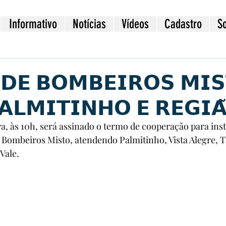
Informativo
Notícias
Vídeos
Cadastro
S
𝗗𝗘 𝗕𝗢𝗠𝗕𝗘𝗜𝗥𝗢𝗦 𝗠𝗜
𝗔𝗟𝗠𝗜𝗧𝗜𝗡𝗛𝗢 𝗘 𝗥𝗘𝗚𝗜𝗔
ira, às 10h, será assinado o termo de cooperação para ins
 Bombeiros Misto, atendendo Palmitinho, Vista Alegre, 
Vale.