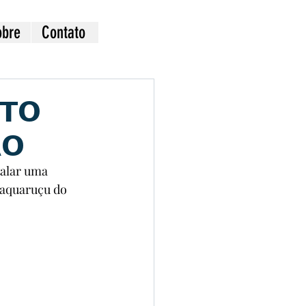
obre
Contato
𝗧𝗢
̃𝗢
talar uma 
Taquaruçu do 