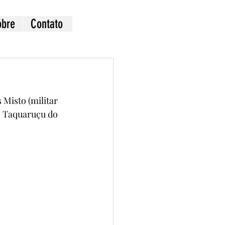
obre
Contato
Misto (militar 
, Taquaruçu do 