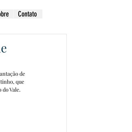
obre
Contato
de
antação de 
tinho, que 
 do Vale.