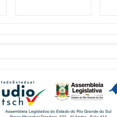
Quar
Reunião com a bancada do PL
em Santana do Livramento
Assembleia Legislativa do Estado do Rio Grande do Sul
Praça Marechal Deodoro, 101 - 4º Andar - Sala 414