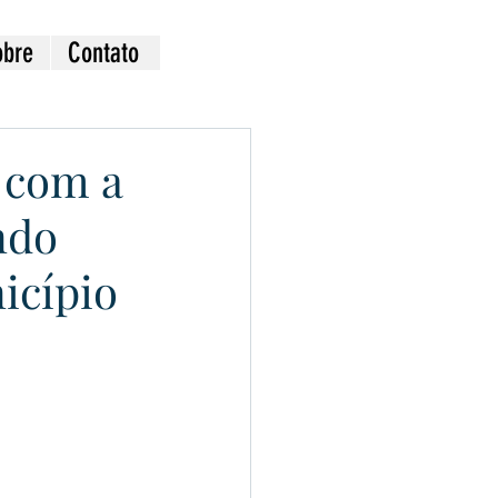
obre
Contato
 com a
ndo
icípio