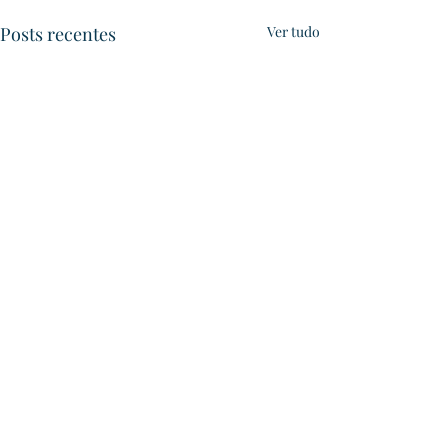
Posts recentes
Ver tudo
Quaraí
Comentários