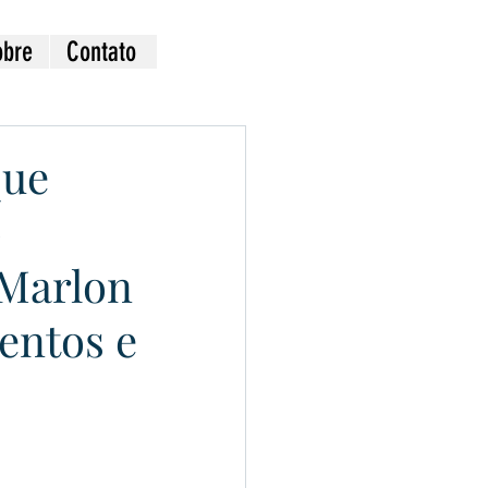
obre
Contato
que
o
 Marlon
entos e